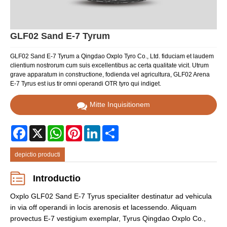
GLF02 Sand E-7 Tyrum
GLF02 Sand E-7 Tyrum a Qingdao Oxplo Tyro Co., Ltd. fiduciam et laudem
clientium nostrorum cum suis excellentibus ac certa qualitate vicit. Utrum
grave apparatum in constructione, fodienda vel agricultura, GLF02 Arena
E-7 Tyrus est ius tir omni operandi OTR tyro qui indiget.
Mitte Inquisitionem
Facebook
X
WhatsApp
Pinterest
LinkedIn
Share
depictio producti
Introductio
Oxplo GLF02 Sand E-7 Tyrus specialiter destinatur ad vehicula
in via off operandi in locis arenosis et lacessendo. Aliquam
provectus E-7 vestigium exemplar, Tyrus Qingdao Oxplo Co.,