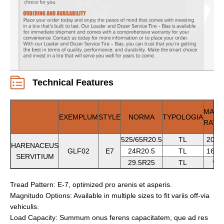
Technical Features
MAGN
EXEMPLUM
STYLE
NORMA
TYPOLOGIA
RATE
525/65R20.5
TL
20PR
HARENACEUS
GLF02
E7
24R20.5
TL
16PR
SERVITIUM
29.5R25
TL
**
Tread Pattern: E-7, optimized pro arenis et asperis.
Magnitudo Options: Available in multiple sizes to fit variis off-via
vehiculis.
Load Capacity: Summum onus ferens capacitatem, que ad res