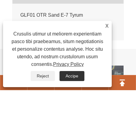
GLF01 OTR Sand E-7 Tyrum
X
View More >>
Crusulis utimur ut meliorem experientiam
pasco tibi praebeamus, situm negotiationis
et personalize contentus analyse. Hoc situ
News Commendationes
utendo, ad nostrum crustulorum usum
consentis.
Privacy Policy
Reject
Accipe




