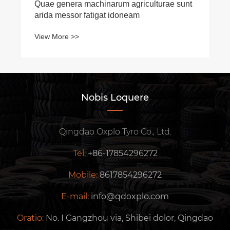
Factory Boosts Inventarium campester
curare Adaequatum stirpe pro Upcoming
Press Spike
View More >>
Nobis Loquere
Qingdao Oxplo Tyro Co., Ltd.
Tel:
+86-17854296272
Mobile:
8617854296272
E-mail:
info@qdoxplo.com
Oratio:
No. I Gangzhou via, Shibei dolor, Qingdao