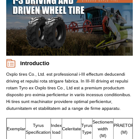
Introductio
Oxplo tires Co., Ltd. est professional i-III effectum deducendi
driving et repulsi rota strigare fabrica. In III-III driving et repulsi
rotam Tyro ex Oxplo tires Co., Ltd est a premium productum
disposito pro eximia perficientur in variis incessus conditionibus.
Hi tires sunt machinator providere optimal perficientur,
diuturnitatem et stabilitatem ad a range de firme apparatu.
Sectionem
Tyrus
Index
Tyrus
PRAETOR
M
Exemplar
Celeritate
width
Specification
load
Type
(M)
(M)