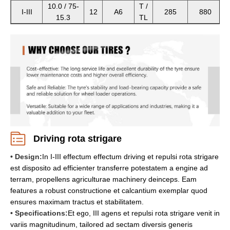
10.0 / 75-
T /
I-III
12
A6
285
880
15.3
TL
Driving rota strigare
• Design:
In I-III effectum effectum driving et repulsi rota strigare
est disposito ad efficienter transferre potestatem a engine ad
terram, propellens agriculturae machinery deinceps. Eam
features a robust constructione et calcantium exemplar quod
ensures maximam tractus et stabilitatem.
• Specifications:
Et ego, III agens et repulsi rota strigare venit in
variis magnitudinum, tailored ad sectam diversis generis