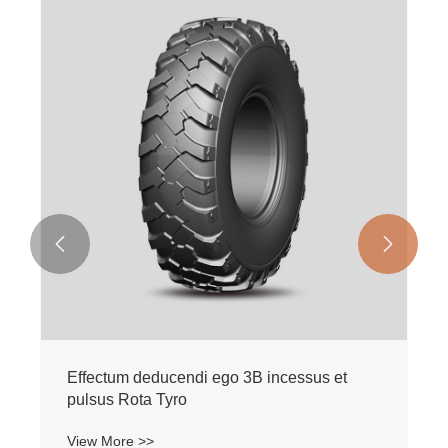


I-3C Implement incessus et pulsus Rota
Tyro
View More >>