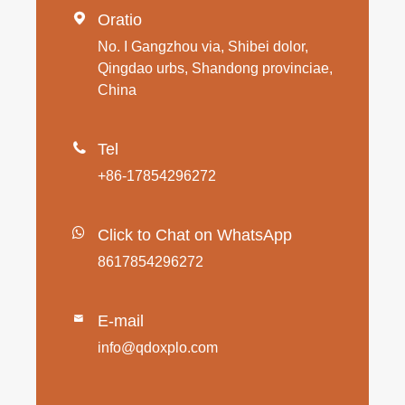

Oratio
No. I Gangzhou via, Shibei dolor,
Qingdao urbs, Shandong provinciae,
China

Tel
+86-17854296272
Click to Chat on WhatsApp
8617854296272
E-mail

info@qdoxplo.com