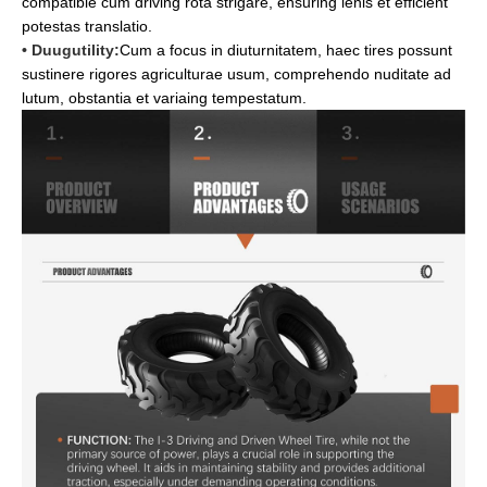
compatible cum driving rota strigare, ensuring lenis et efficient
potestas translatio.
• Duugutility:
Cum a focus in diuturnitatem, haec tires possunt
sustinere rigores agriculturae usum, comprehendo nuditate ad
lutum, obstantia et variaing tempestatum.