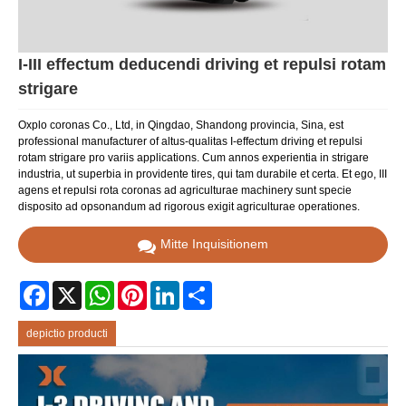
I-III effectum deducendi driving et repulsi rotam
strigare
Oxplo coronas Co., Ltd, in Qingdao, Shandong provincia, Sina, est
professional manufacturer of altus-qualitas I-effectum driving et repulsi
rotam strigare pro variis applications. Cum annos experientia in strigare
industria, ut superbia in providente tires, qui tam durabile et certa. Et ego, III
agens et repulsi rota coronas ad agriculturae machinery sunt specie
disposito ad opsonandum ad rigorous exigit agriculturae operationes.
Mitte Inquisitionem
Facebook
X
WhatsApp
Pinterest
LinkedIn
Share
depictio producti