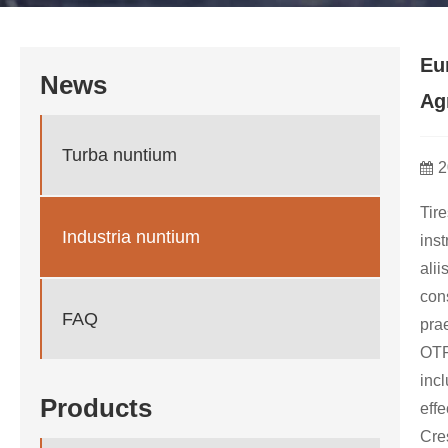
Eu
News
Ag
Turba nuntium
2
Tir
Industria nuntium
ins
ali
con
FAQ
pra
OTR
inc
Products
effe
Cre