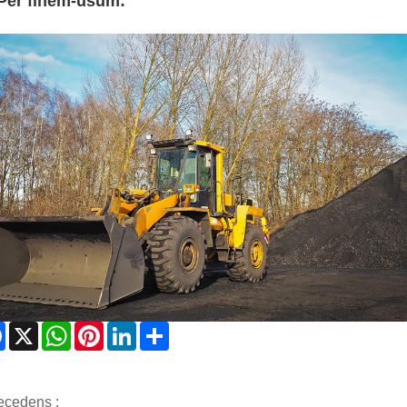
Per finem-usum:
Facebook
X
WhatsApp
Pinterest
LinkedIn
Share
ecedens :