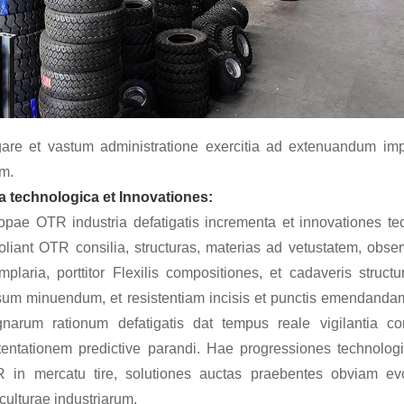
igare et vastum administratione exercitia ad extenuandum im
m.
a technologica et Innovationes:
opae OTR industria defatigatis incrementa et innovationes tech
oliant OTR consilia, structuras, materias ad vetustatem, obs
mplaria, porttitor Flexilis compositiones, et cadaveris stru
sum minuendum, et resistentiam incisis et punctis emendandam.
narum rationum defatigatis dat tempus reale vigilantia cond
tentationem predictive parandi. Hae progressiones technolog
 in mercatu tire, solutiones auctas praebentes obviam evolv
culturae industriarum.