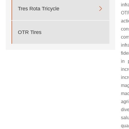
inf

Tres Rota Tricycle
OTR
act
co
OTR Tires
com
inf
fid
in 
inc
inc
mag
mac
agr
div
sal
quae