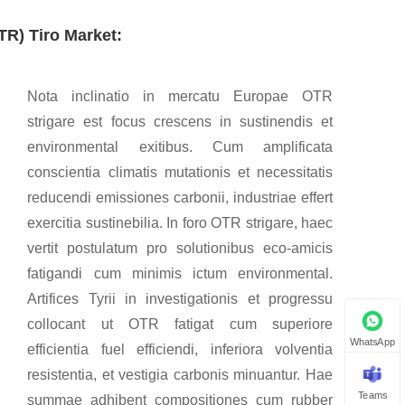
TR) Tiro Market:
Nota inclinatio in mercatu Europae OTR
strigare est focus crescens in sustinendis et
environmental exitibus. Cum amplificata
conscientia climatis mutationis et necessitatis
reducendi emissiones carbonii, industriae effert
exercitia sustinebilia. In foro OTR strigare, haec
vertit postulatum pro solutionibus eco-amicis
fatigandi cum minimis ictum environmental.
Artifices Tyrii in investigationis et progressu
collocant ut OTR fatigat cum superiore
WhatsApp
efficientia fuel efficiendi, inferiora volventia
resistentia, et vestigia carbonis minuantur. Hae
Teams
summae adhibent compositiones cum rubber