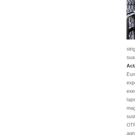
str
sua
Act
Eur
exp
exe
lap
mag
sus
OTR
agri