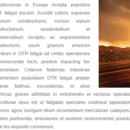
rastructurae in Europa incepta popularis
 fatigat escavit. Accedit celeris expansio
ionum constructionis, incluso viarum
nstructionum, residentialium et
mercialium inceptis, ac expansionibus
rastructuris, usum gravium armorum
entium in OTR fatigat ad certas operationes
provocandis locis, positive impacting fori
rementum. Ceterum fodienda industriae
rementum postulatum OTR fatigat propter
nas fodinas, excavatorias, et alias
hinas graves adhibitas in extrahendis et vecturas operati
iculturae opus est ut fatigatas speciales sustineat apparatu
ersos agros navigant etiam incrementum mercaturae catalyzes.
utem pertinentia, emissiones et sustineri environmental postu
 his requisitis conveniunt.