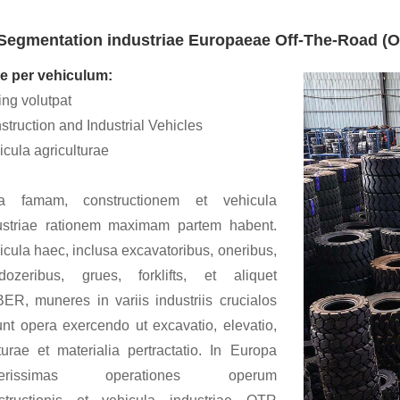
Segmentation industriae Europaeae Off-The-Road (OT
e per vehiculum:
ing volutpat
struction and Industrial Vehicles
icula agriculturae
ta famam, constructionem et vehicula
ustriae rationem maximam partem habent.
icula haec, inclusa excavatoribus, oneribus,
ldozeribus, grues, forklifts, et aliquet
ER, muneres in variis industriis crucialos
unt opera exercendo ut excavatio, elevatio,
turae et materialia pertractatio. In Europa
verissimas operationes operum