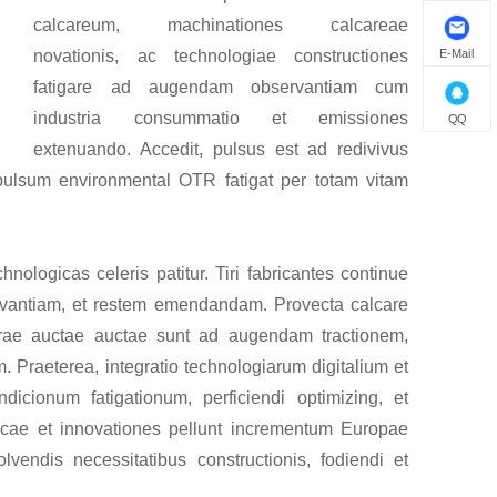
calcareum, machinationes calcareae
E-Mail
novationis, ac technologiae constructiones
fatigare ad augendam observantiam cum
industria consummatio et emissiones
QQ
extenuando. Accedit, pulsus est ad redivivus
pulsum environmental OTR fatigat per totam vitam
nologicas celeris patitur. Tiri fabricantes continue
ervantiam, et restem emendandam. Provecta calcare
cturae auctae auctae sunt ad augendam tractionem,
 Praeterea, integratio technologiarum digitalium et
icionum fatigationum, perficiendi optimizing, et
icae et innovationes pellunt incrementum Europae
endis necessitatibus constructionis, fodiendi et