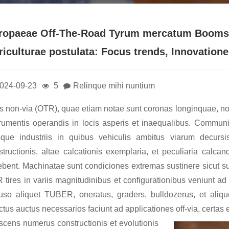
ropaeae Off-The-Road Tyrum mercatum Booms s
riculturae postulata: Focus trends, Innovatione
024-09-23
5
Relinque mihi nuntium
es non-via (OTR), quae etiam notae sunt coronas longinquae, no
trumentis operandis in locis asperis et inaequalibus. Communit
isque industriis in quibus vehiculis ambitus viarum decur
structionis, altae calcationis exemplaria, et peculiaria calcan
ebent. Machinatae sunt condiciones extremas sustinere sicut su
 tires in variis magnitudinibus et configurationibus veniunt
luso aliquet TUBER, oneratus, graders, bulldozerus, et aliq
ctus auctus necessarios faciunt ad applicationes off-via, certas 
scens numerus constructionis et evolutionis