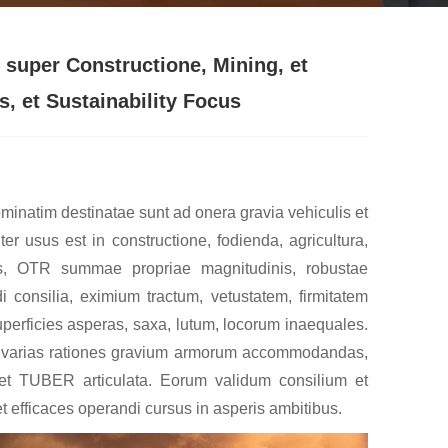
uper Constructione, Mining, et
s, et Sustainability Focus
minatim destinatae sunt ad onera gravia vehiculis et
er usus est in constructione, fodienda, agricultura,
sis, OTR summae propriae magnitudinis, robustae
di consilia, eximium tractum, vetustatem, firmitatem
perficies asperas, saxa, lutum, locorum inaequales.
 ad varias rationes gravium armorum accommodandas,
uet TUBER articulata. Eorum validum consilium et
et efficaces operandi cursus in asperis ambitibus.