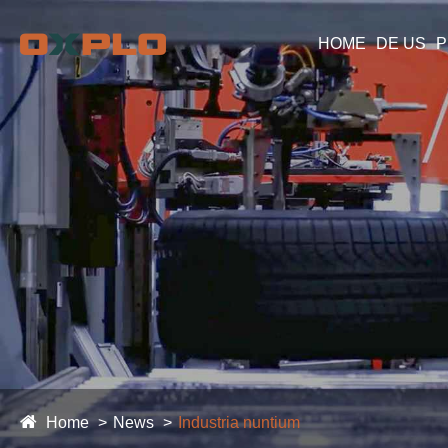
HOME
DE US
P
Home
News
Industria nuntium