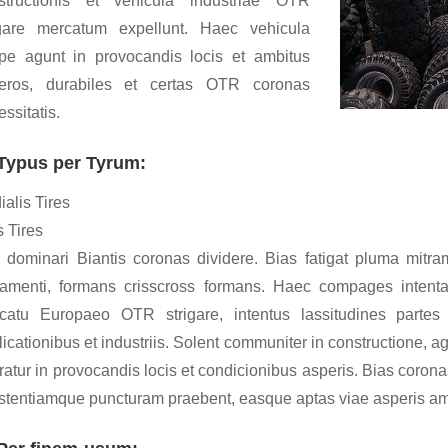
structionis et vehicula industriae OTR
igare mercatum expellunt. Haec vehicula
pe agunt in provocandis locis et ambitus
eros, durabiles et certas OTR coronas
ssitatis.
Typus per Tyrum:
alis Tires
s Tires
i dominari Biantis coronas dividere. Bias fatigat pluma mitra
amenti, formans crisscross formans. Haec compages intenta la
catu Europaeo OTR strigare, intentus lassitudines partes 
icationibus et industriis. Solent communiter in constructione, ag
ratur in provocandis locis et condicionibus asperis. Bias coron
istentiamque puncturam praebent, easque aptas viae asperis am