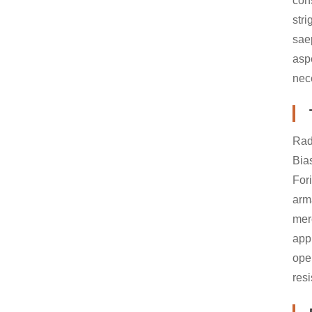
con
str
sae
asp
nece
Radi
Bia
For
arm
mer
appl
ope
res