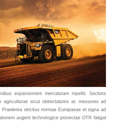
onibus expansionem mercaturam inpellit. Sectoris
m agriculturae sicut obtrectatores ac messores ad
 Praeterea strictius normae Europaeae et signa ad
lationem augent technologice provectae OTR fatigat