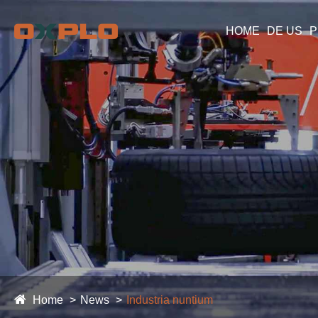
HOME
DE US
P
Home
News
Industria nuntium