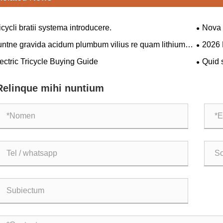
icycli bratii systema introducere.
Nova v
Sinas e
ntne gravida acidum plumbum vilius re quam lithium
2026 
vida?
Giants 
ectric Tricycle Buying Guide
Quid s
America
tricycl
Relinque mihi nuntium