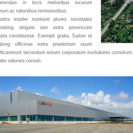
erendas in locis melioribus locorum
orum ac rationibus remissioribus.
ustria insider nuntiavit plures societates
ndong strigare iam extra provinciam
epta constituisse. Exempli gratia, Sailun et
glong officinas extra praetorium suum
ificaverunt secundum eorum corporatum evolutionis consilium
ter rationes consilii.