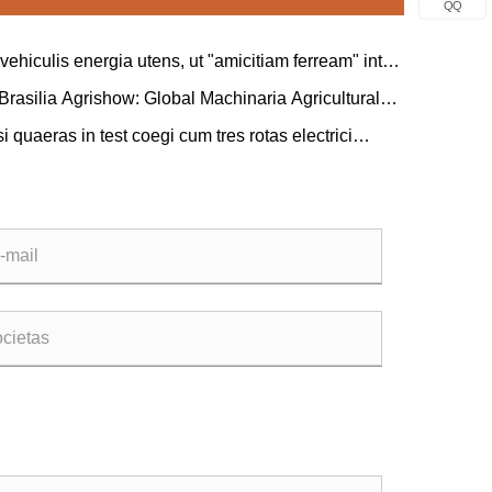
QQ
ehiculis energia utens, ut "amicitiam ferream" inter
t Serbiam coniunctim solidatur.
Brasilia Agrishow: Global Machinaria Agricultural
Collaborate in Novo Blueprint pro modernisationum
i quaeras in test coegi cum tres rotas electrici
narum agriculturae Latinae
i emendo?