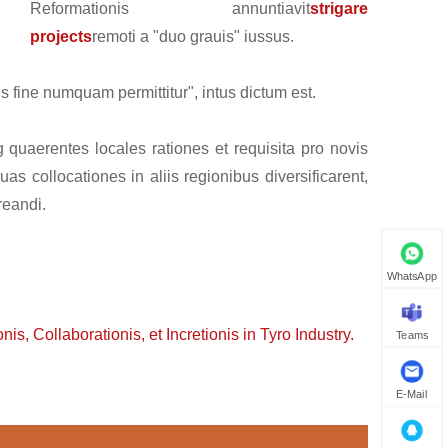
Reformationis annuntiavit
strigare
projects
remoti a "duo grauis" iussus.
s fine numquam permittitur", intus dictum est.
quaerentes locales rationes et requisita pro novis
uas collocationes in aliis regionibus diversificarent,
reandi.
WhatsApp
, Collaborationis, et Incretionis in Tyro Industry.
Teams
E-Mail