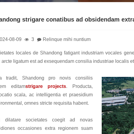
andong strigare conatibus ad obsidendam extr
024-08-09
3
Relinque mihi nuntium
ietates locales de Shandong fatigant industriam vocales genera
 arcte ligatum est ad exsequendam consilia industriae localis et
ta tradit, Shandong pro novis consiliis
iem editam
strigare projects
. Producta,
locatio scala, ac intelligentia et praesidium
ironmental, omnes stricte requisita habent.
 dilatare societates coegit ad novas
idiones occasiones extra regionem suam