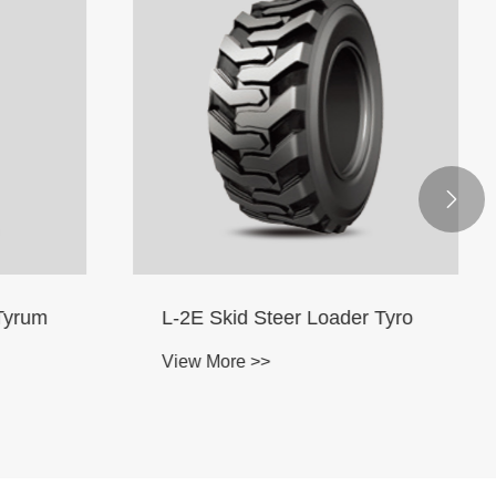

r Tyro
Terra Movens L5 Tyro -Bias
View More >>