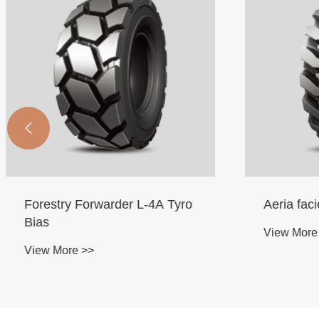

Aeria faciens SAS fatigat
GLF01 
View More >>
View Mo