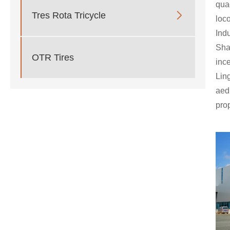
qua

Tres Rota Tricycle
loc
Ind
Sha
OTR Tires
inc
Lin
aed
prop