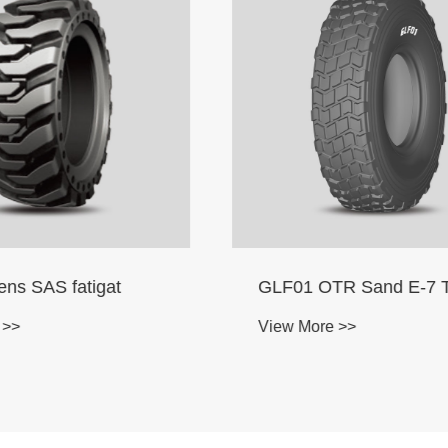
OTR Sand E-7 Tyrum
L-2E Skid Steer Loade
re >>
View More >>