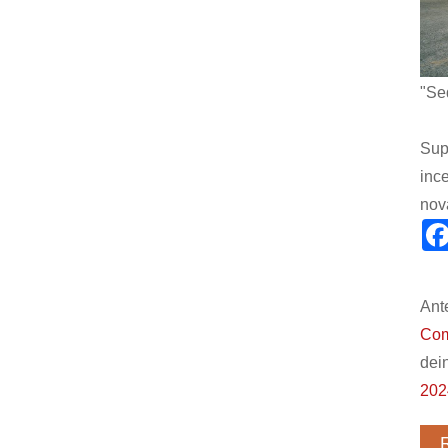
"Sed
Sup
ince
nov
Ant
Com
dei
202