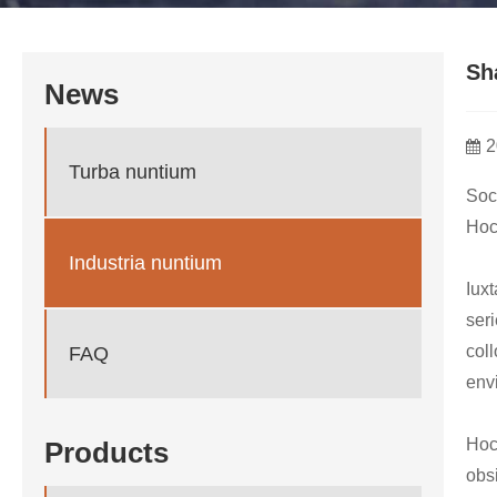
Sh
News
2
Turba nuntium
Soc
Hoc
Industria nuntium
Iux
ser
col
FAQ
env
Hoc
Products
obs