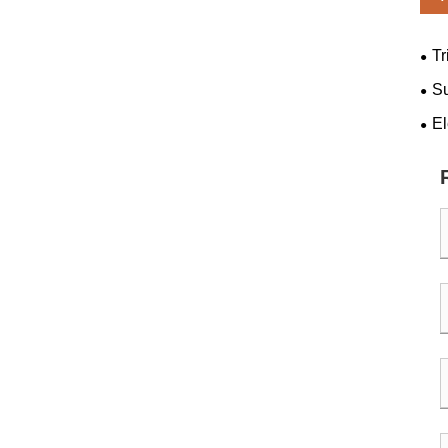
Tr
Su
gra
El