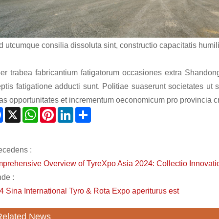
 utcumque consilia dissoluta sint, constructio capacitatis humili
er trabea fabricantium fatigatorum occasiones extra Shandong 
ptis fatigatione adducti sunt. Politiae suaserunt societates ut s
as opportunitates et incrementum oeconomicum pro provincia c
Facebook
X
WhatsApp
Pinterest
LinkedIn
Share
ecedens :
prehensive Overview of TyreXpo Asia 2024: Collectio Innovationis
nde :
4 Sina International Tyro & Rota Expo aperiturus est
Related News