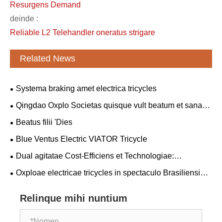
Resurgens Demand
deinde :
Reliable L2 Telehandler oneratus strigare
Related News
Systema braking amet electrica tricycles
Qingdao Oxplo Societas quisque vult beatum et sanam
Draco cymba tribuisti!
Beatus filii 'Dies
Blue Ventus Electric VIATOR Tricycle
Dual agitatae Cost-Efficiens et Technologiae:
"Dimensional Reductio Impetum" factae in Sina
Oxploae electricae tricycles in spectaculo Brasiliensi
fulgebant, favorem clientium globalis ut nova vis in viridi
mobilitate conciliaret.
Relinque mihi nuntium