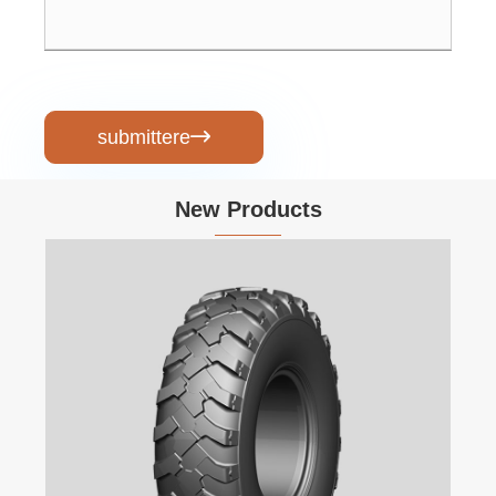
submittere

New Products
Gravis Dump Tr
View More >>