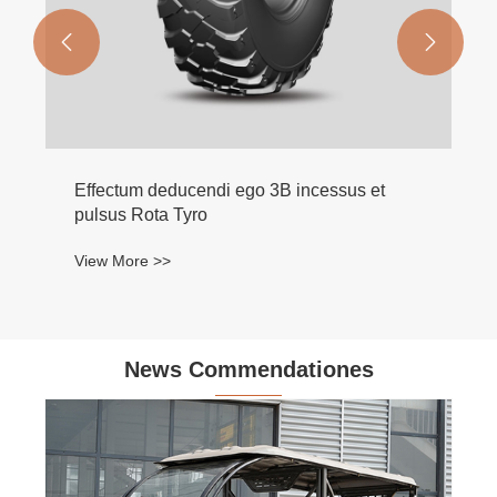


deducendi ego 3B incessus et
ta Tyro
>>
News Commendationes