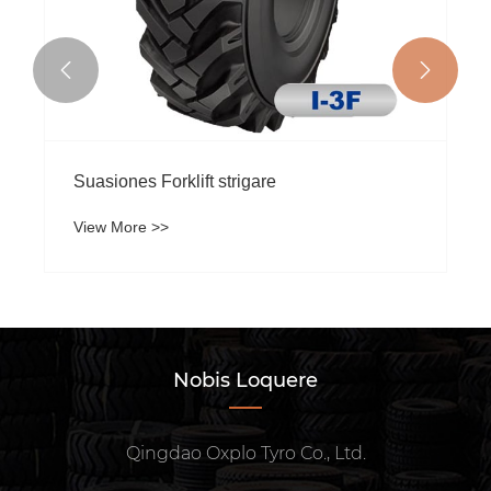


Suasiones Forklift strigare
View More >>
Nobis Loquere
Qingdao Oxplo Tyro Co., Ltd.