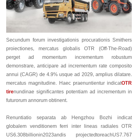
Secundum forum investigationis procurationis Smithers
proiectiones, mercatus globalis OTR (Off-The-Road)
perget ad momentum incrementum robustum
demonstrare, anticipare ad incrementum rate composito
annui (CAGR) de 4.9% usque ad 2029, amplius dilatare.
mercatus magnitudine. Haec praenuntientur indicat
OTR
tire
nundinae significantes potentiam ad incrementum in
futurorum annorum obtinent.
Renuntiatio separata ab Hengzhou Bozhi indicat
globalem venditionem ferri inter lineas radiales OTR
US6.308billionin2023andis projectedtoreachUS7.767