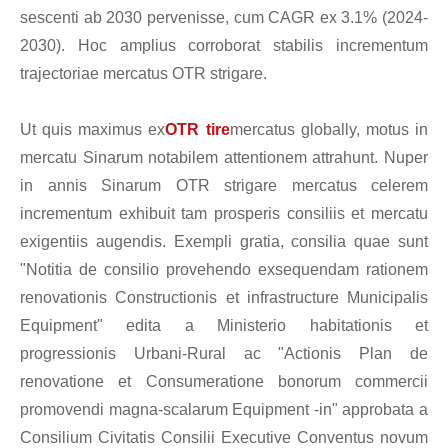
sescenti ab 2030 pervenisse, cum CAGR ex 3.1% (2024-
2030). Hoc amplius corroborat stabilis incrementum
trajectoriae mercatus OTR strigare.
Ut quis maximus ex
OTR tire
mercatus globally, motus in
mercatu Sinarum notabilem attentionem attrahunt. Nuper
in annis Sinarum OTR strigare mercatus celerem
incrementum exhibuit tam prosperis consiliis et mercatu
exigentiis augendis. Exempli gratia, consilia quae sunt
"Notitia de consilio provehendo exsequendam rationem
renovationis Constructionis et infrastructure Municipalis
Equipment" edita a Ministerio habitationis et
progressionis Urbani-Rural ac "Actionis Plan de
renovatione et Consumeratione bonorum commercii
promovendi magna-scalarum Equipment -in" approbata a
Consilium Civitatis Consilii Executive Conventus novum