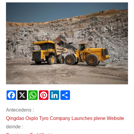
Facebook
X
WhatsApp
Pinterest
LinkedIn
Share
Antecedens :
Qingdao Oxplo Tyro Company Launches plene Website
deinde :