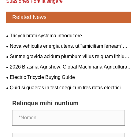
Suasiones Forklift strigare
Related News
Tricycli bratii systema introducere.
Nova vehiculis energia utens, ut "amicitiam ferream"
inter Sinas et Serbiam coniunctim solidatur.
Suntne gravida acidum plumbum vilius re quam lithium
gravida?
2026 Brasilia Agrishow: Global Machinaria Agricultural
Giants Collaborate in Novo Blueprint pro
Electric Tricycle Buying Guide
modernisationum Americanarum agriculturae Latinae
Quid si quaeras in test coegi cum tres rotas electrici
tricycli emendo?
Relinque mihi nuntium